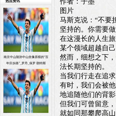
作者：子墨
热点资讯
图片
马斯克说：“不要
坚持的。你需要做
在这漫长的人生旅
某个领域超越自己
然而，细想之下，
南京中山陵孙中山坐像原模的“百
年归乡路”_罗丹_保罗·朗特斯
法长期坚持的。
当我们行走在追求
有时，我们会被他
地追随他们的背影
但我们可曾留意，
就如同那攀爬高山