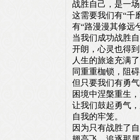
战胜自己，是一场
这需要我们有“千
有“路漫漫其修远
当我们成功战胜自
开朗，心灵也得到
人生的旅途充满了
同重重枷锁，阻碍
但只要我们有勇气
困境中涅槃重生，
让我们鼓起勇气，
自我的牢笼。
因为只有战胜了自
翅高飞，追逐那属