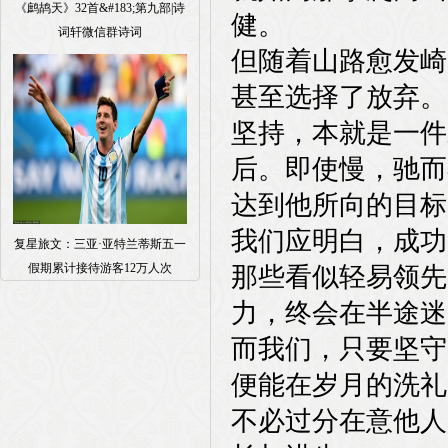
《鹧鸪天》32首&#183;第九部|诗
健。
词轩微信群诗词
但随着山路愈发崎
甚至选择了放弃。
坚持，本就是一件
后。即使慢，驰而
达到他所向的目标
我们应明白，成功
复星旅文：三亚·亚特兰蒂斯五一
假期累计接待游客12万人次
那些看似轻易领先
力，终会在半途迷
而我们，只要坚守
便能在岁月的洗礼
不必过分在意他人