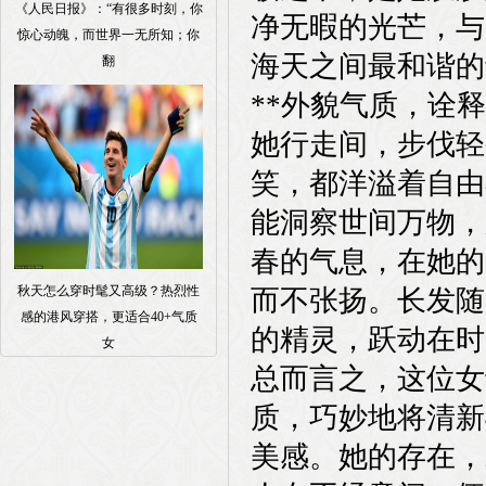
《人民日报》：“有很多时刻，你
净无暇的光芒，与
惊心动魄，而世界一无所知；你
海天之间最和谐的
翻
**外貌气质，诠释
她行走间，步伐轻
笑，都洋溢着自由
能洞察世间万物，
春的气息，在她的
秋天怎么穿时髦又高级？热烈性
而不张扬。长发随
感的港风穿搭，更适合40+气质
的精灵，跃动在时
女
总而言之，这位女
质，巧妙地将清新
美感。她的存在，