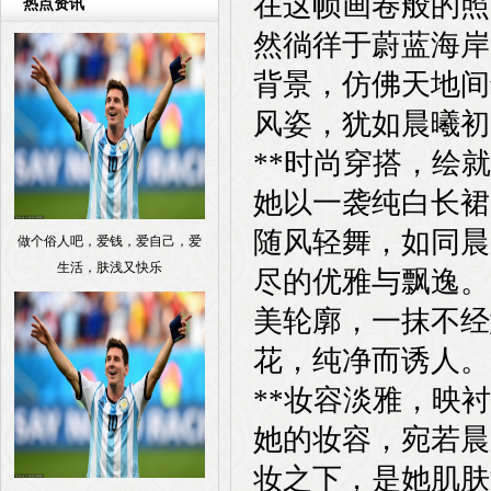
在这帧画卷般的照
热点资讯
然徜徉于蔚蓝海岸
背景，仿佛天地间
风姿，犹如晨曦初
**时尚穿搭，绘就
她以一袭纯白长裙
随风轻舞，如同晨
做个俗人吧，爱钱，爱自己，爱
生活，肤浅又快乐
尽的优雅与飘逸。
美轮廓，一抹不经
花，纯净而诱人。
**妆容淡雅，映衬
她的妆容，宛若晨
妆之下，是她肌肤